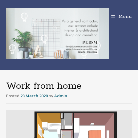
Menu
S
k
i
Work from home
p
t
Posted
23 March 2020
by
Admin
o
c
o
n
t
e