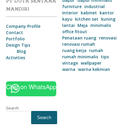
dapur
dapur minimalis
PT DUTA SENTANA
furniture
industrial
MANDIRI
Interior
kabinet
kantor
kayu
kitchen set
kuning
lantai
Meja
minimalis
Company Profile
office fitout
Contact
Penataan ruang
renovasi
Portfolio
renovasi rumah
Design Tips
ruang kerja
rumah
Blog
rumah minimalis
tips
Activities
vintage
wallpaper
warna
warna kekinian
Chat on WhatsApp
Search
Search