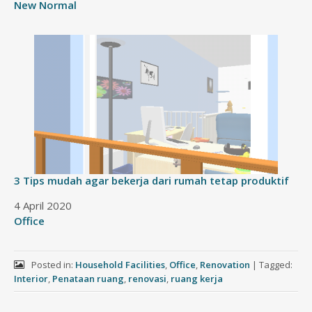
In relation to
New Normal
3 Tips mudah agar bekerja dari rumah tetap produktif
Date
4 April 2020
In relation to
Office
Posted in:
Household Facilities
,
Office
,
Renovation
|
Tagged:
Interior
,
Penataan ruang
,
renovasi
,
ruang kerja