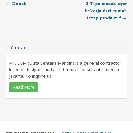
←
Denah
3 Tips mudah agar
Post
bekerja dari rumah
tetap produktif
→
navigation
Contact
PT. DSM (Duta Sentana Mandiri) is a general contractor,
interior designer and architectural consultant based in
Jakarta. To inquire us ...
Read More