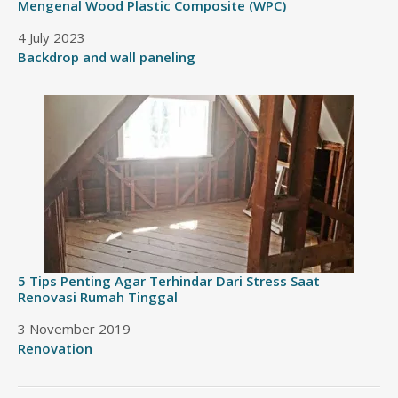
Mengenal Wood Plastic Composite (WPC)
Date
4 July 2023
In relation to
Backdrop and wall paneling
5 Tips Penting Agar Terhindar Dari Stress Saat
Renovasi Rumah Tinggal
Date
3 November 2019
In relation to
Renovation