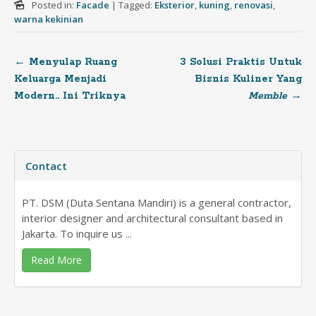
Posted in:
Facade
|
Tagged:
Eksterior
,
kuning
,
renovasi
,
warna kekinian
←
Menyulap Ruang
3 Solusi Praktis Untuk
Post
Keluarga Menjadi
Bisnis Kuliner Yang
Modern.. Ini Triknya
Memble
→
navigation
Contact
PT. DSM (Duta Sentana Mandiri) is a general contractor,
interior designer and architectural consultant based in
Jakarta. To inquire us ...
Read More