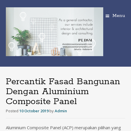
Menu
S
k
i
Percantik Fasad Bangunan
p
Dengan Aluminium
t
o
Composite Panel
c
o
Posted
10 October 2019
by
Admin
n
t
e
Aluminium Composite Panel (ACP) merupakan pilihan yang