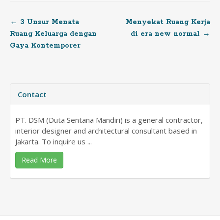
←
3 Unsur Menata
Menyekat Ruang Kerja
Post
Ruang Keluarga dengan
di era new normal
→
Gaya Kontemporer
navigation
Contact
PT. DSM (Duta Sentana Mandiri) is a general contractor,
interior designer and architectural consultant based in
Jakarta. To inquire us ...
Read More