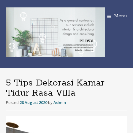
Menu
S
k
i
5 Tips Dekorasi Kamar
p
Tidur Rasa Villa
t
o
Posted
28 August 2020
by
Admin
c
o
n
t
e