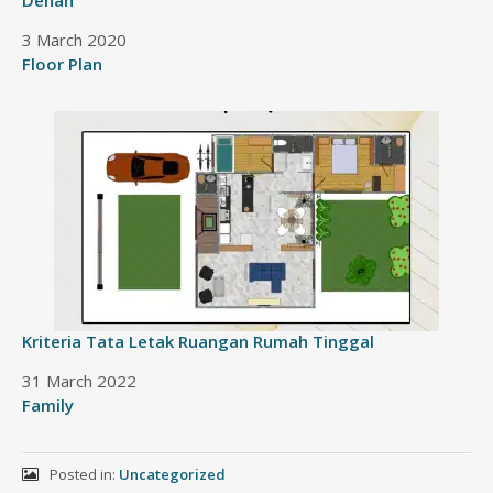
Denah
Date
3 March 2020
In relation to
Floor Plan
Kriteria Tata Letak Ruangan Rumah Tinggal
Date
31 March 2022
In relation to
Family
Posted in:
Uncategorized