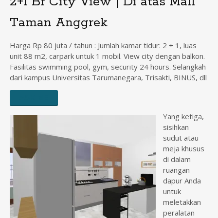
2+1 Br City View | Di atas Mall
Taman Anggrek
Harga Rp 80 juta / tahun : Jumlah kamar tidur: 2 + 1, luas
unit 88 m2, carpark untuk 1 mobil. View city dengan balkon.
Fasilitas swimming pool, gym, security 24 hours. Selangkah
dari kampus Universitas Tarumanegara, Trisakti, BINUS, dll
ASK ME
Yang ketiga,
sisihkan
sudut atau
meja khusus
di dalam
ruangan
dapur Anda
untuk
meletakkan
peralatan