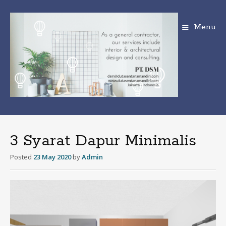
Menu
S
k
i
3 Syarat Dapur Minimalis
p
t
Posted
23 May 2020
by
Admin
o
c
o
n
t
e