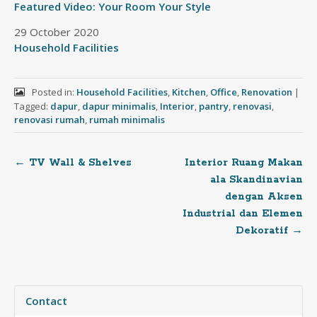
Featured Video: Your Room Your Style
Date
29 October 2020
In relation to
Household Facilities
Posted in:
Household Facilities
,
Kitchen
,
Office
,
Renovation
|
Tagged:
dapur
,
dapur minimalis
,
Interior
,
pantry
,
renovasi
,
renovasi rumah
,
rumah minimalis
←
TV Wall & Shelves
Interior Ruang Makan
Post
ala Skandinavian
dengan Aksen
navigation
Industrial dan Elemen
Dekoratif
→
Contact