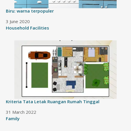
Biru: warna terpopuler
Date
3 June 2020
In relation to
Household Facilities
Kriteria Tata Letak Ruangan Rumah Tinggal
Date
31 March 2022
In relation to
Family