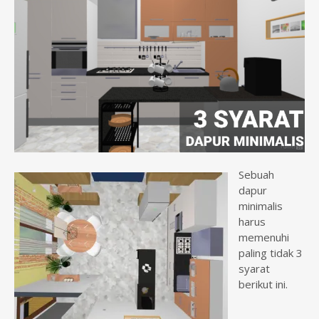
n
t
Sebuah
dapur
minimalis
harus
memenuhi
paling tidak 3
syarat
berikut ini.